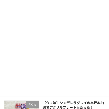
2022年8月12日
【冷感グッズ】熱がこもって寝苦しい枕
冷感グッズ
とはおさらば！快眠クールまくら
2022年8月1日
【支笏湖/温泉(ビジターセンター)】支笏
旅行・観光
湖と湖越しに樽前山、風不死岳、恵庭岳
が見える観光地
2022年7月15日
【支笏湖/苔の回廊】支笏湖観光で早朝に
旅行・観光
散策、写真で様子と行き方を紹介
2022年7月7日
【ウマ娘】シンデレラグレイの単行本抽
その他
選でアクリルプレート当たった！