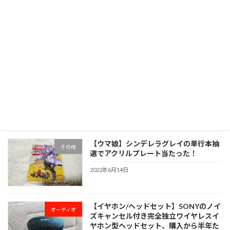
【支笏湖/温泉(ビジターセンター)】支笏
旅行・観光
湖と湖越しに樽前山、風不死岳、恵庭岳
が見える観光地
2022年7月15日
【支笏湖/苔の回廊】支笏湖観光で早朝に
旅行・観光
散策、写真で様子と行き方を紹介
2022年7月7日
【ウマ娘】シンデレラグレイの単行本抽
その他
選でアクリルプレート当たった！
2022年6月14日
【イヤホン/ヘッドセット】SONYのノイ
オーディオ
ズキャンセル付き完全独立ワイヤレスイ
ヤホン型ヘッドセット、購入から半年た